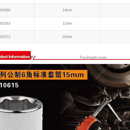
005366
14mm
005363
11mm
005372
20mm