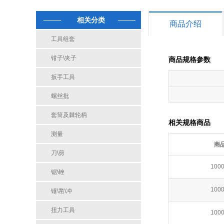
相关分类
商品介绍
工具组套
钳子\夹子
商品规格参数
扳手工具
螺丝批
套筒及棘轮柄
相关规格商品
测量
商
刀\剪
100
锯\锉
100
锤\凿\冲
扭力工具
100