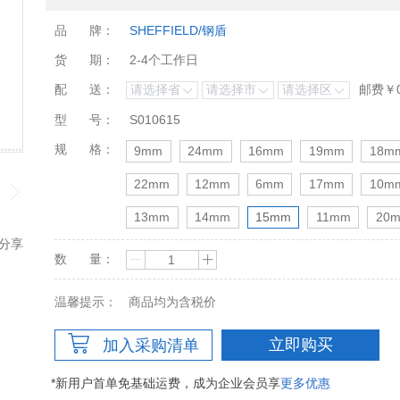
品
牌：
SHEFFIELD/钢盾
货
期：
2-4个工作日
配
送：
邮费￥
型
号：
S010615
规
格：
9mm
24mm
16mm
19mm
18m
22mm
12mm
6mm
17mm
10m
13mm
14mm
15mm
11mm
20
分享
数
量：
温馨提示：
商品均为含税价
立即购买
加入采购清单
*新用户首单免基础运费，成为企业会员享
更多优惠