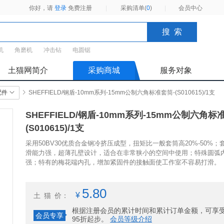
你好，请
登录
免费注册
|
采购清单(
0
)
|
会员中心
机
角磨机
冲击钻
电圆锯
土猫网简介
采购商城
服务对象
配件
SHEFFIELD/钢盾-10mm系列-15mm公制六角标准套筒-(S010615)/1支
SHEFFIELD/钢盾-10mm系列-15mm公制六角标
(S010615)/1支
采用50BV30优质合金钢冷挤压成型，扭矩比一般套筒高20%-50%
滑能力强，超薄孔壁设计，适合在非常狭小的空间中使用；特殊圆弧
强；特有的梅花端内孔，增加紧固件的接触面使工作室不容易打滑。
5.80
¥
土猫
价：
根据注册会员的累计时间和累计订单金额，可享
会员专享
95折起步。
会员等级介绍