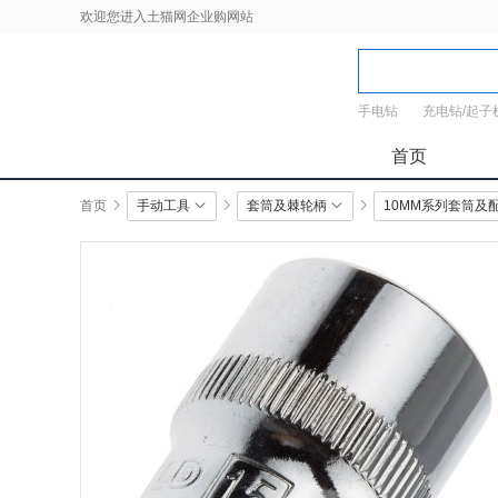
欢迎您进入土猫网企业购网站
手电钻
充电钻/起子
首页
首页
手动工具
套筒及棘轮柄
10MM系列套筒及