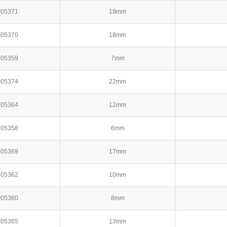
005371
19mm
005370
18mm
005359
7mm
005374
22mm
005364
12mm
005358
6mm
005369
17mm
005362
10mm
005360
8mm
005365
13mm