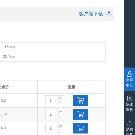
客户端下载
15mm
25.7mm
会员
中心
土猫价
数量
5.2
快速
询价
11.4
6.3
消息
提醒