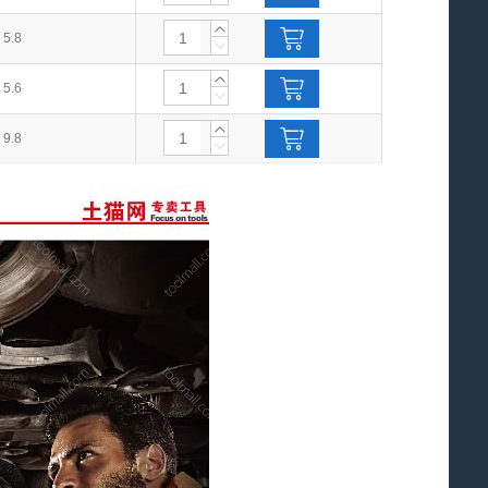
5.8
5.6
9.8