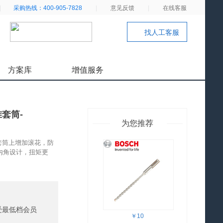
|
采购热线：400-905-7828
|
意见反馈
|
在线客服
找人工客服
方案库
增值服务
准套筒-
为您推荐
；套筒上增加滚花，防
内角设计，扭矩更
受最低档会员
￥10