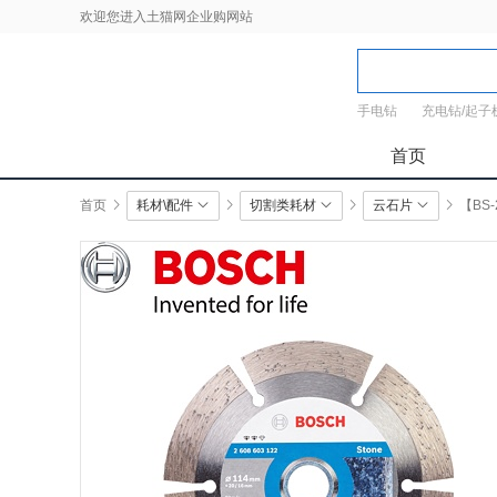
欢迎您进入土猫网企业购网站
手电钻
充电钻/起子
首页
首页
耗材\配件
切割类耗材
云石片
【BS-