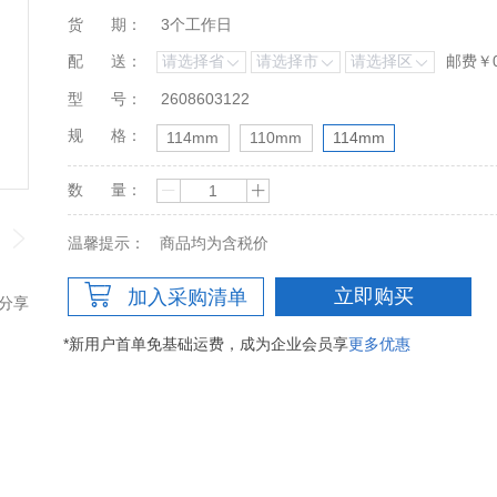
货
期：
3个工作日
配
送：
邮费￥
型
号：
2608603122
规
格：
114mm
110mm
114mm
数
量：
温馨提示：
商品均为含税价
立即购买
加入采购清单
分享
*新用户首单免基础运费，成为企业会员享
更多优惠