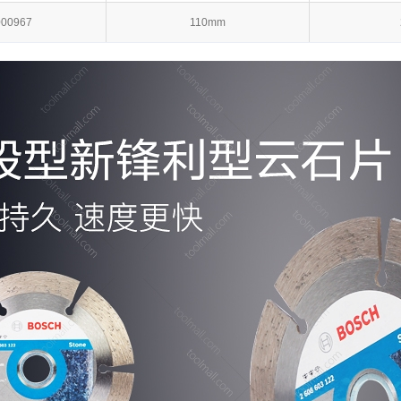
000967
110mm