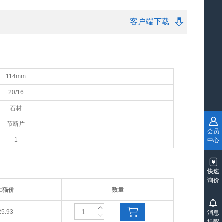
客户端下载
114mm
20/16
石材
节断片
会员
1
中心
快速
询价
土猫价
数量
25.93
消息
提醒