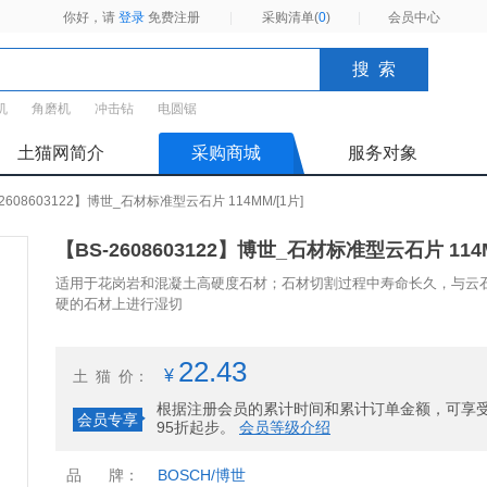
你好，请
登录
免费注册
|
采购清单(
0
)
|
会员中心
机
角磨机
冲击钻
电圆锯
土猫网简介
采购商城
服务对象
2608603122】博世_石材标准型云石片 114MM/[1片]
【BS-2608603122】博世_石材标准型云石片 114M
适用于花岗岩和混凝土高硬度石材；石材切割过程中寿命长久，与云
硬的石材上进行湿切
22.43
¥
土猫
价：
根据注册会员的累计时间和累计订单金额，可享
会员专享
95折起步。
会员等级介绍
品
牌：
BOSCH/博世