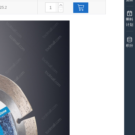
25.2
蝌蚪
计划
积分