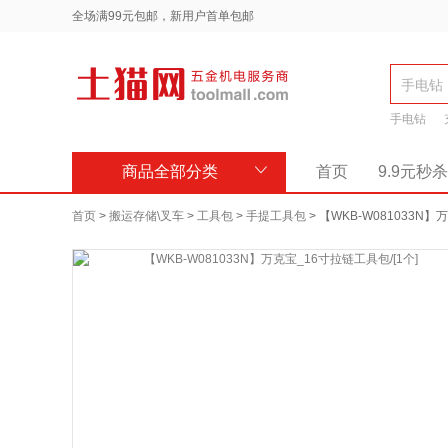
全场满99元包邮，新用户首单包邮
手电钻
商品全部分类
首页
9.9元秒杀
首页
>
搬运存储\叉车
>
工具包
>
手提工具包
>
【WKB-W081033N】