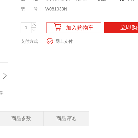
型
号：
W081033N
立即购
加入购物车
支付方
式：
网上支付
享
商品参数
商品评论