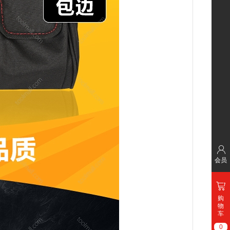
会员
购
物
车
0