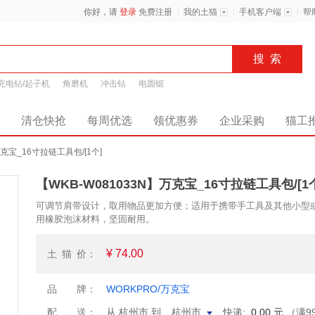
你好，请
登录
免费注册
我的土猫
手机客户端
帮
充电钻/起子机
角磨机
冲击钻
电圆锯
清仓快抢
每周优选
领优惠券
企业采购
猫工
万克宝_16寸拉链工具包/[1个]
【WKB-W081033N】万克宝_16寸拉链工具包/[1
可调节肩带设计，取用物品更加方便；适用于携带手工具及其他小型
用橡胶泡沫材料，坚固耐用。
¥ 74.00
土猫
价：
品
牌：
WORKPRO/万克宝
配
送：
从 杭州市 到
杭州市
快递:
0.00 元
（满9