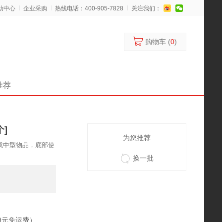
助中心
企业采购
热线电话：400-905-7828
关注我们：
购物车 (
0
)
推荐
个]
为您推荐
或中型物品，底部使
换一批
9元免运费）