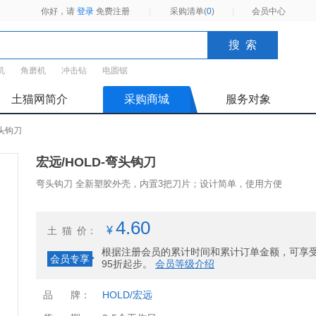
你好，请
登录
免费注册
|
采购清单(
0
)
|
会员中心
机
角磨机
冲击钻
电圆锯
土猫网简介
采购商城
服务对象
弯头钩刀
宏远/HOLD-弯头钩刀
弯头钩刀 全新塑胶外壳，内置3把刀片；设计简单，使用方便
4.60
¥
土猫
价：
根据注册会员的累计时间和累计订单金额，可享
会员专享
95折起步。
会员等级介绍
品
牌：
HOLD/宏远