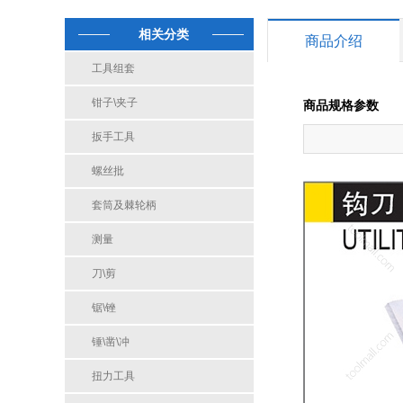
相关分类
商品介绍
工具组套
钳子\夹子
商品规格参数
扳手工具
螺丝批
套筒及棘轮柄
测量
刀\剪
锯\锉
锤\凿\冲
扭力工具