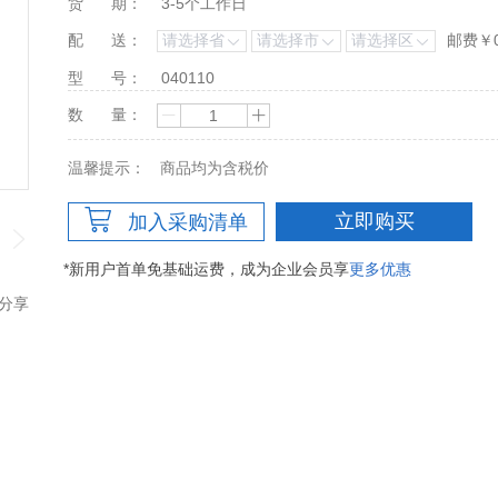
货
期：
3-5个工作日
配
送：
邮费￥
型
号：
040110
数
量：
温馨提示：
商品均为含税价
立即购买
加入采购清单
*新用户首单免基础运费，成为企业会员享
更多优惠
分享