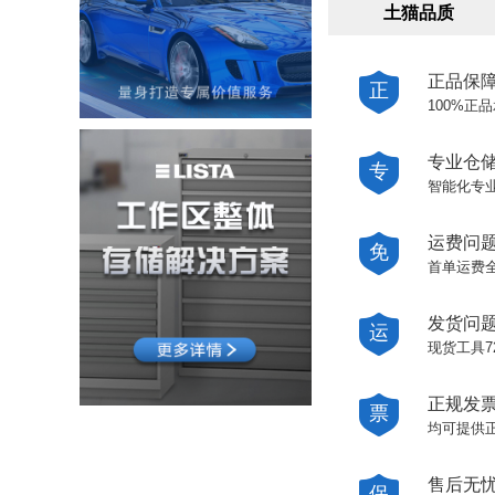
土猫品质
正品保
正
100%
专业仓
专
智能化专
运费问
免
首单运费
发货问
运
现货工具
正规发
票
均可提供
售后无
保