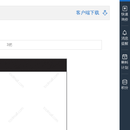
客户端下载
快速
询价
消息
提醒
3把
蝌蚪
计划
积分