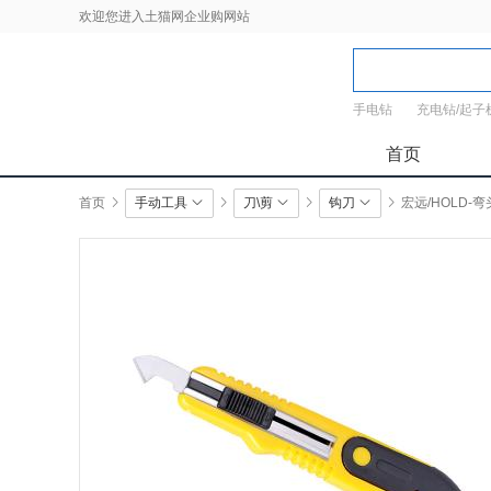
欢迎您进入土猫网企业购网站
手电钻
充电钻/起子
首页
首页
手动工具
刀\剪
钩刀
宏远/HOLD-