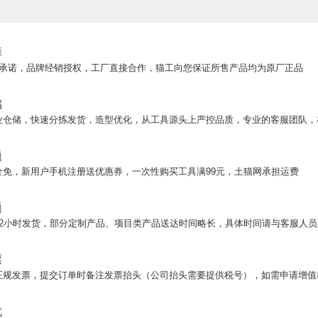
障
正品承诺，品牌经销授权，工厂直接合作，猫工向您保证所售产品均为原厂正品
储
业仓储，快速分拣发货，造型优化，从工具源头上严控品质，专业的客服团队，
题
全免，新用户手机注册送优惠券，一次性购买工具满99元，土猫网承担运费
题
72小时发货，部分定制产品、项目类产品送达时间略长，具体时间请与客服人员
票
正规发票，提交订单时备注发票抬头（公司抬头需要提供税号），如需申请增值
忧