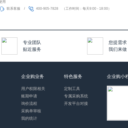
使用
联系客服
/
400-905-7828
（工作时间：每天9:00 - 18:00）
专业团队
您提需求
贴近服务
我们来做
企业购业务
特色服务
企业购小
用户权限相关
定制工具
账期申请
专属采购系统
询价流程
开发平台对接
采购单审核
我的统计