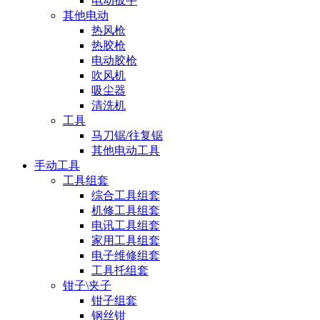
电动扳手
其他电动
热风枪
热胶枪
电动胶枪
吹风机
吸尘器
清洗机
工具
马刀锯/往复锯
其他电动工具
手动工具
工具组套
综合工具组套
机修工具组套
电讯工具组套
家用工具组套
电子维修组套
工具托组套
钳子\夹子
钳子组套
钢丝钳