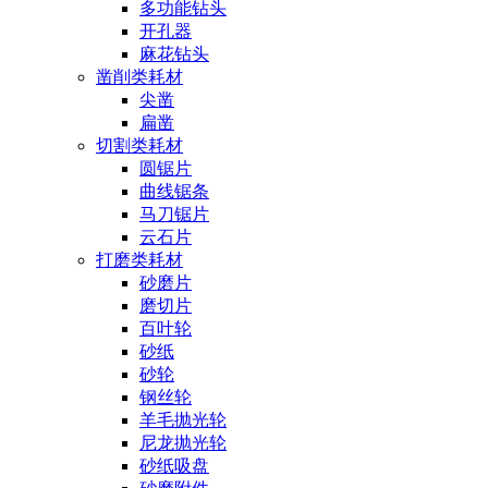
多功能钻头
开孔器
麻花钻头
凿削类耗材
尖凿
扁凿
切割类耗材
圆锯片
曲线锯条
马刀锯片
云石片
打磨类耗材
砂磨片
磨切片
百叶轮
砂纸
砂轮
钢丝轮
羊毛抛光轮
尼龙抛光轮
砂纸吸盘