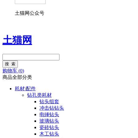
土猫网公众号
土猫网
购物车 (
0
)
商品全部分类
耗材\配件
钻孔类耗材
钻头组套
冲击钻钻头
电锤钻头
玻璃钻头
瓷砖钻头
木工钻头