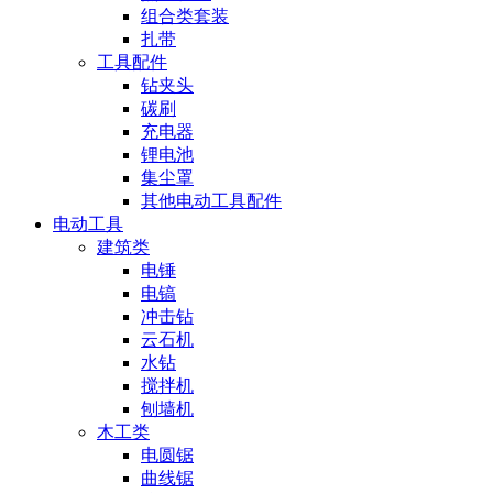
组合类套装
扎带
工具配件
钻夹头
碳刷
充电器
锂电池
集尘罩
其他电动工具配件
电动工具
建筑类
电锤
电镐
冲击钻
云石机
水钻
搅拌机
刨墙机
木工类
电圆锯
曲线锯