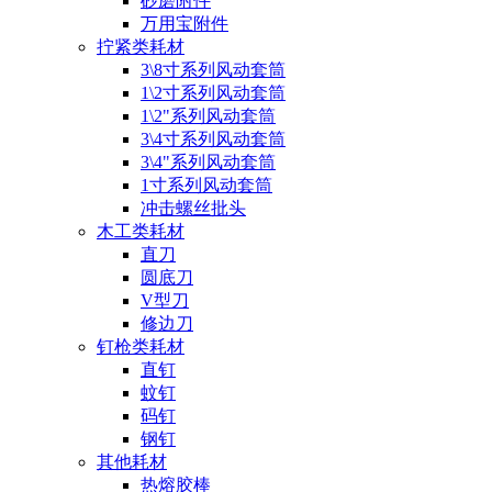
砂磨附件
万用宝附件
拧紧类耗材
3\8寸系列风动套筒
1\2寸系列风动套筒
1\2"系列风动套筒
3\4寸系列风动套筒
3\4"系列风动套筒
1寸系列风动套筒
冲击螺丝批头
木工类耗材
直刀
圆底刀
V型刀
修边刀
钉枪类耗材
直钉
蚊钉
码钉
钢钉
其他耗材
热熔胶棒