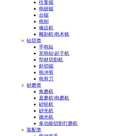
往复锯
电链锯
台锯
电刨
修边机
雕刻机\电木铣
钻切类
手电钻
充电钻\起子机
型材切割机
斜切锯
电冲剪
电剪刀
砂磨类
角磨机
直磨机\电磨机
砂轮机
砂光机
抛光机
多功能切割打磨机
装配类