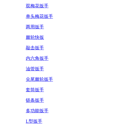
双梅花扳手
单头梅花扳手
两用扳手
棘轮快扳
敲击扳手
内六角扳手
油管扳手
尖尾棘轮扳手
套筒扳手
链条扳手
多功能扳手
L型扳手