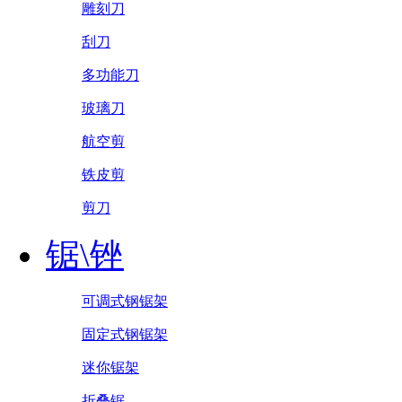
雕刻刀
刮刀
多功能刀
玻璃刀
航空剪
铁皮剪
剪刀
锯\锉
可调式钢锯架
固定式钢锯架
迷你锯架
折叠锯