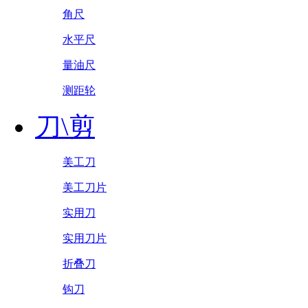
角尺
水平尺
量油尺
测距轮
刀\剪
美工刀
美工刀片
实用刀
实用刀片
折叠刀
钩刀