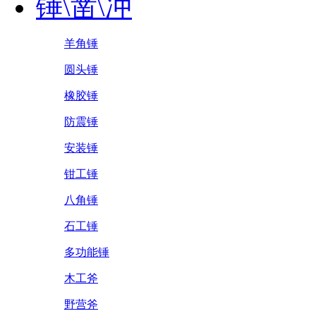
锤\凿\冲
羊角锤
圆头锤
橡胶锤
防震锤
安装锤
钳工锤
八角锤
石工锤
多功能锤
木工斧
野营斧