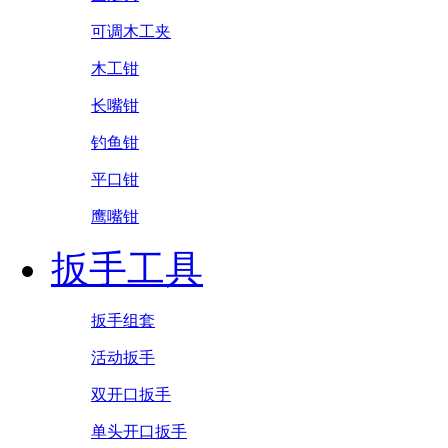
可调木工夹
木工钳
长嘴钳
钓鱼钳
平口钳
鹰嘴钳
扳手工具
扳手组套
活动扳手
双开口扳手
单头开口扳手