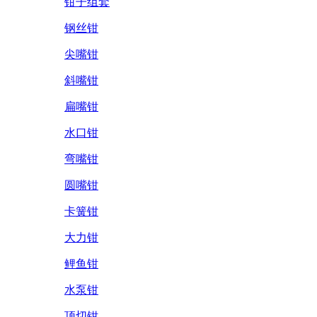
钳子组套
钢丝钳
尖嘴钳
斜嘴钳
扁嘴钳
水口钳
弯嘴钳
圆嘴钳
卡簧钳
大力钳
鲤鱼钳
水泵钳
顶切钳