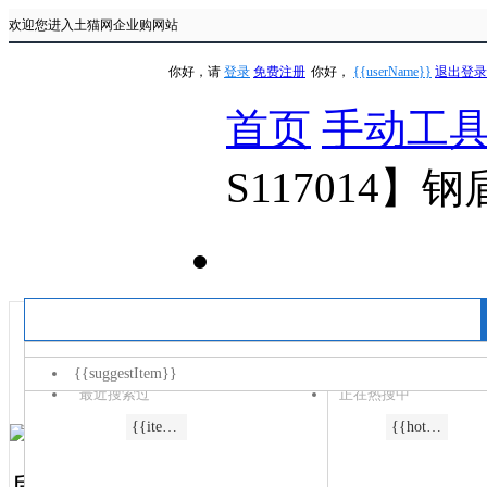
欢迎您进入土猫网企业购网站
你好，请
登录
免费注册
你好，
{{userName}}
退出登录
首页
手动工
S117014】
手电钻
充电钻/起子机
角磨机
冲击钻
电圆锯
{{suggestItem}}
最近搜索过
正在热搜中
{{item.menuName}}
{{item.keyword}}
{{hotItem}}