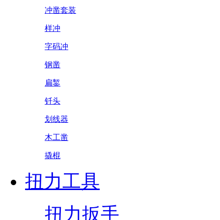
冲凿套装
样冲
字码冲
钢凿
扁錾
钎头
划线器
木工凿
撬棍
扭力工具
扭力扳手