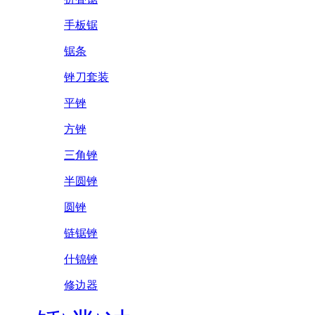
手板锯
锯条
锉刀套装
平锉
方锉
三角锉
半圆锉
圆锉
链锯锉
什锦锉
修边器