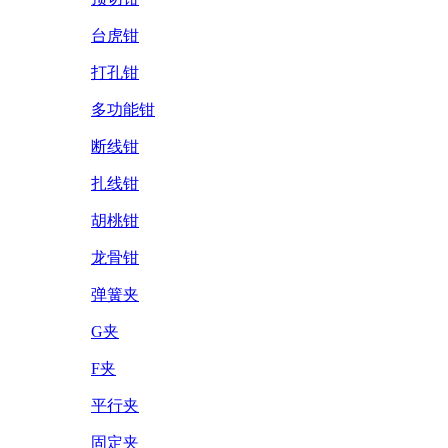
台虎钳
打孔钳
多功能钳
断线钳
扎线钳
胡桃钳
龙骨钳
弹簧夹
G夹
F夹
平行夹
固定夹