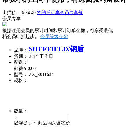
土猫
价：
¥
34.40
签约后可享会员专享价
会员专享
根据注册会员的累计时间和累计订单金额，可享受最低
档会员95折起步。
会员等级介绍
SHEFFIELD/钢盾
品
牌：
货
期：
2-4个工作日
配
送：
邮费￥
0.00
型
号：
ZX_S011634
规
格：
数
量：
温馨提示：
商品均为含税价