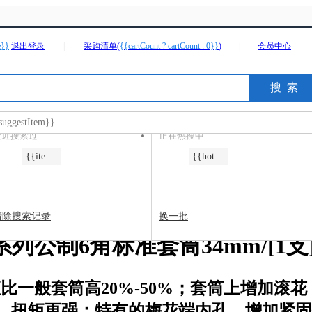
e}}
退出登录
|
采购清单(
{{cartCount ? cartCount : 0}}
)
|
会员中心
充电钻/起子机
角磨机
冲击钻
电圆锯
suggestItem}}
最近搜索过
正在热搜中
em.menuName}}
{{item.keyword}}
{{hotItem}}
清除搜索记录
换一批
mm系列公制6角标准套筒34mm/[1支
矩比一般套筒高20%-50%；套筒上增加
，扭矩更强；特有的梅花端内孔，增加紧固