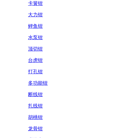
卡簧钳
大力钳
鲤鱼钳
水泵钳
顶切钳
台虎钳
打孔钳
多功能钳
断线钳
扎线钳
胡桃钳
龙骨钳