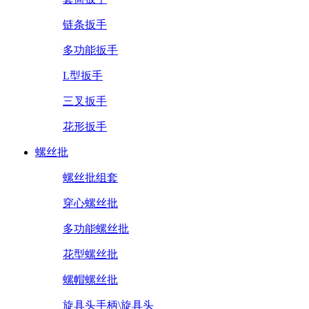
链条扳手
多功能扳手
L型扳手
三叉扳手
花形扳手
螺丝批
螺丝批组套
穿心螺丝批
多功能螺丝批
花型螺丝批
螺帽螺丝批
旋具头手柄\旋具头