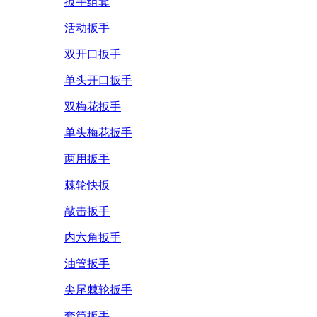
扳手组套
活动扳手
双开口扳手
单头开口扳手
双梅花扳手
单头梅花扳手
两用扳手
棘轮快扳
敲击扳手
内六角扳手
油管扳手
尖尾棘轮扳手
套筒扳手