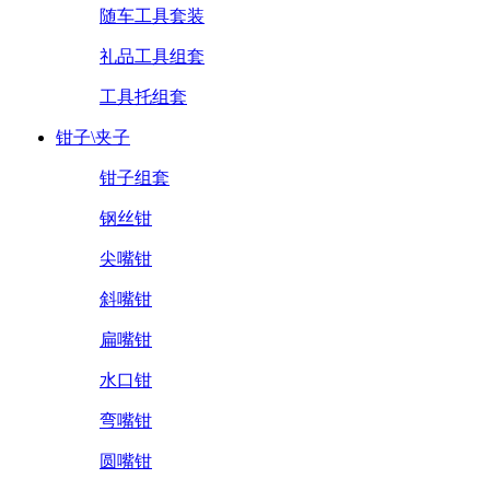
随车工具套装
礼品工具组套
工具托组套
钳子\夹子
钳子组套
钢丝钳
尖嘴钳
斜嘴钳
扁嘴钳
水口钳
弯嘴钳
圆嘴钳