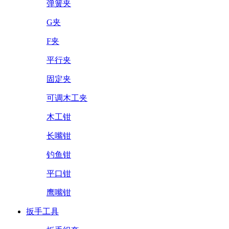
弹簧夹
G夹
F夹
平行夹
固定夹
可调木工夹
木工钳
长嘴钳
钓鱼钳
平口钳
鹰嘴钳
扳手工具