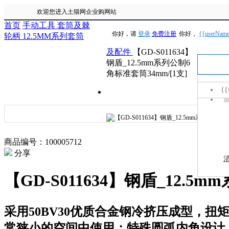
欢迎您进入土猫网企业购网站
首页
手动工具
套筒及棘
你好，请
登录
免费注册
你好，
{{userNam
轮柄
12.5MM系列套筒
及配件
【GD-S011634】
钢盾_12.5mm系列公制6
角标准套筒34mm/[1支]
手电钻
{{
{{it
商品编号：100005712
分享
【GD-S011634】钢盾_12.5
采用50BV30优质合金钢冷挤压成型，扭
常狭小的空间中使用；特殊圆弧内角设计