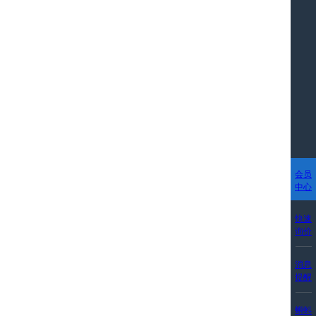
会员
中心
快速
询价
消息
提醒
蝌蚪