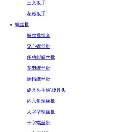
三叉扳手
花形扳手
螺丝批
螺丝批组套
穿心螺丝批
多功能螺丝批
花型螺丝批
螺帽螺丝批
旋具头手柄\旋具头
内六角螺丝批
人字型螺丝批
十字螺丝批