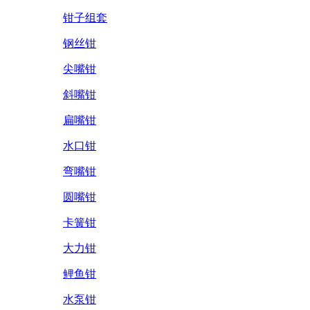
钳子组套
钢丝钳
尖嘴钳
斜嘴钳
扁嘴钳
水口钳
弯嘴钳
圆嘴钳
卡簧钳
大力钳
鲤鱼钳
水泵钳