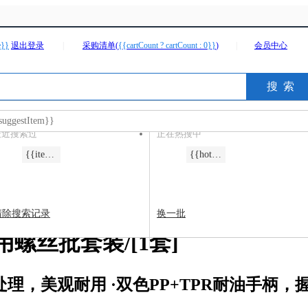
e}}
退出登录
|
采购清单(
{{cartCount ? cartCount : 0}}
)
|
会员中心
充电钻/起子机
角磨机
冲击钻
电圆锯
suggestItem}}
最近搜索过
正在热搜中
em.menuName}}
{{item.keyword}}
{{hotItem}}
清除搜索记录
换一批
多用螺丝批套装/[1套]
处理，美观耐用 ·双色PP+TPR耐油手柄，