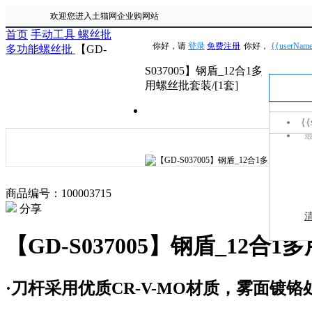
欢迎您进入土猫网企业购网站
首页
手动工具
螺丝批
你好，请
登录
免费注册
你好，
{{userNam
多功能螺丝批
【GD-
S037005】钢盾_12合1多
用螺丝批套装/[1套]
手电钻
{{
{{it
商品编号：100003715
分享
【GD-S037005】钢盾_12合1
·刀杆采用优质CR-V-MO材质，雾面镀铬