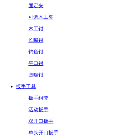
固定夹
可调木工夹
木工钳
长嘴钳
钓鱼钳
平口钳
鹰嘴钳
扳手工具
扳手组套
活动扳手
双开口扳手
单头开口扳手