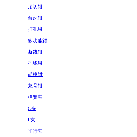
顶切钳
台虎钳
打孔钳
多功能钳
断线钳
扎线钳
胡桃钳
龙骨钳
弹簧夹
G夹
F夹
平行夹