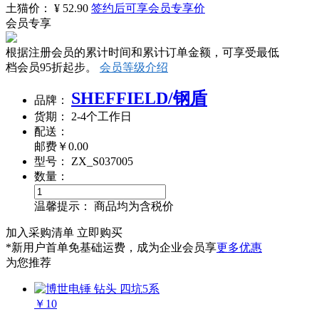
土猫
价：
¥
52.90
签约后可享会员专享价
会员专享
根据注册会员的累计时间和累计订单金额，可享受最低
档会员95折起步。
会员等级介绍
SHEFFIELD/钢盾
品
牌：
货
期：
2-4个工作日
配
送：
邮费￥
0.00
型
号：
ZX_S037005
数
量：
温馨提示：
商品均为含税价
加入采购清单
立即购买
*新用户首单免基础运费，成为企业会员享
更多优惠
为您推荐
￥10