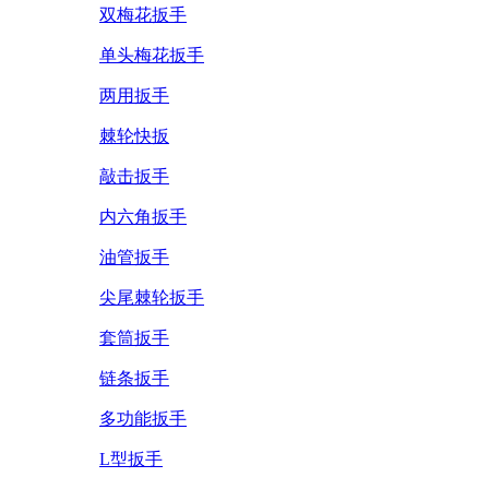
双梅花扳手
单头梅花扳手
两用扳手
棘轮快扳
敲击扳手
内六角扳手
油管扳手
尖尾棘轮扳手
套筒扳手
链条扳手
多功能扳手
L型扳手