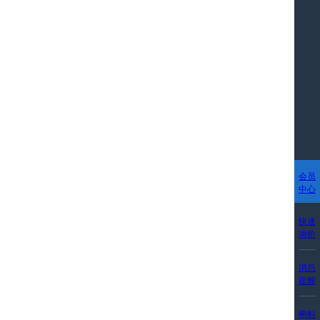
会员
中心
快速
询价
消息
提醒
蝌蚪