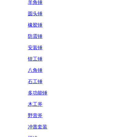
羊角锤
圆头锤
橡胶锤
防震锤
安装锤
钳工锤
八角锤
石工锤
多功能锤
木工斧
野营斧
冲凿套装