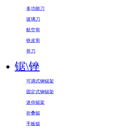
多功能刀
玻璃刀
航空剪
铁皮剪
剪刀
锯\锉
可调式钢锯架
固定式钢锯架
迷你锯架
折叠锯
手板锯