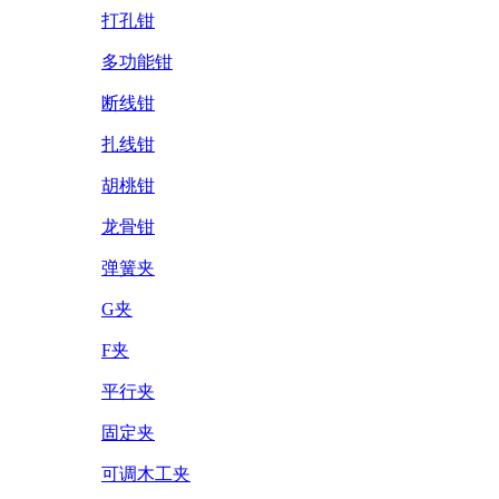
打孔钳
多功能钳
断线钳
扎线钳
胡桃钳
龙骨钳
弹簧夹
G夹
F夹
平行夹
固定夹
可调木工夹