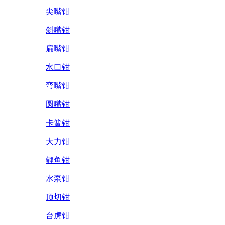
尖嘴钳
斜嘴钳
扁嘴钳
水口钳
弯嘴钳
圆嘴钳
卡簧钳
大力钳
鲤鱼钳
水泵钳
顶切钳
台虎钳