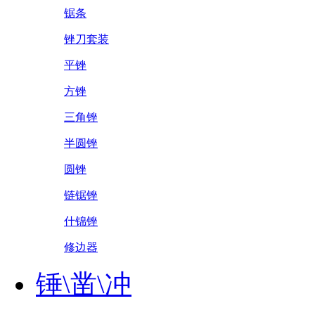
锯条
锉刀套装
平锉
方锉
三角锉
半圆锉
圆锉
链锯锉
什锦锉
修边器
锤\凿\冲