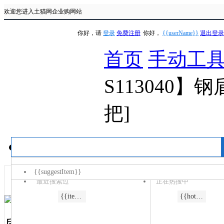
欢迎您进入土猫网企业购网站
你好，请
登录
免费注册
你好，
{{userName}}
退出登录
首页
手动工
S113040】
把]
手电钻
充电钻/起子机
角磨机
冲击钻
电圆锯
{{suggestItem}}
最近搜索过
正在热搜中
{{item.menuName}}
{{item.keyword}}
{{hotItem}}