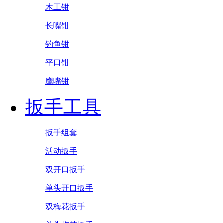
木工钳
长嘴钳
钓鱼钳
平口钳
鹰嘴钳
扳手工具
扳手组套
活动扳手
双开口扳手
单头开口扳手
双梅花扳手