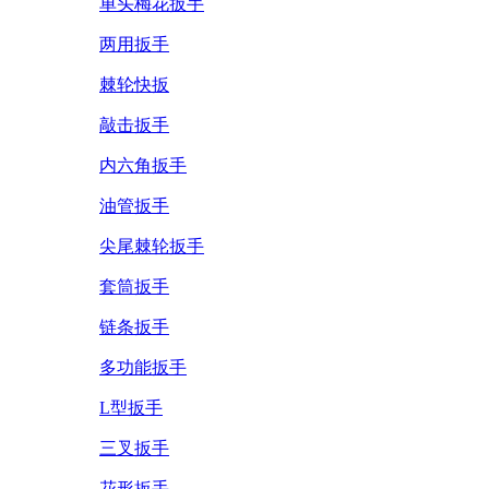
单头梅花扳手
两用扳手
棘轮快扳
敲击扳手
内六角扳手
油管扳手
尖尾棘轮扳手
套筒扳手
链条扳手
多功能扳手
L型扳手
三叉扳手
花形扳手