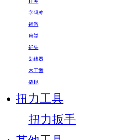
样冲
字码冲
钢凿
扁錾
钎头
划线器
木工凿
撬棍
扭力工具
扭力扳手