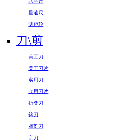
水平尺
量油尺
测距轮
刀\剪
美工刀
美工刀片
实用刀
实用刀片
折叠刀
钩刀
雕刻刀
刮刀